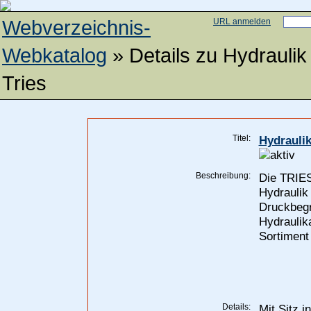
Webverzeichnis-
URL anmelden
Webkatalog
» Details zu
Hydraulik
Tries
Titel:
Hydraulik
Beschreibung:
Die TRIES
Hydraulik
Druckbegr
Hydraulik
Sortiment
Details:
Mit Sitz 