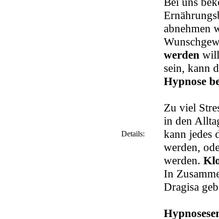
Bei uns bek
Ernährungsb
abnehmen wo
Wunschgewi
werden
will
sein, kann 
Hypnose 
Zu viel Str
in den Allt
kann jedes 
Details:
werden, oder
werden.
Klo
In Zusammen
Dragisa geb
Hypnosesem