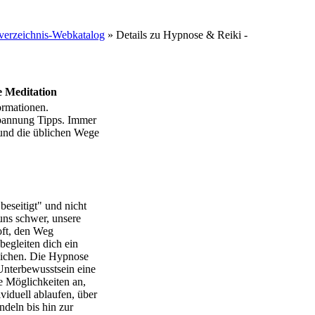
erzeichnis-Webkatalog
» Details zu
Hypnose & Reiki -
 Meditation
ormationen.
pannung Tipps. Immer
und die üblichen Wege
beseitigt" und nicht
uns schwer, unsere
oft, den Weg
begleiten dich ein
rlichen. Die Hypnose
Unterbewusstsein eine
e Möglichkeiten an,
viduell ablaufen, über
deln bis hin zur