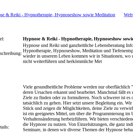
Webv
el:
Hypnose & Reiki - Hypnotherapie, Hypnoseshow sowie
Hypnose und Reiki und ganzheitliche Lebensberatung Inf
Hypnotherapie, Hypnoseshow, Meditation und Tiefenents
schreibung:
wieder in unserem Leben kommen wir in Situationen, wo 
nicht weiterführen und herkömmliche Met
Viele gesundheitliche Probleme werden nur oberflächlich "
deren Ursachen erkannt und bearbeitet. Manchmal fällt es 
Ziele zu finden oder zu formulieren. Noch schwerer ist es 
tatsächlich zu gehen. Hier setzt unsere Begleitung ein. Wir 
Stück und zeigen dir Möglichkeiten, deine Ziele zu verwi
ist ein geeignetes Mittel, um über die Programmierung im 
Verhaltensänderung herbeizführen. Wir bieten verschieden
die Hypnose zu nutzen. Von Einzelsitzungen, die ganz indi
ails:
Seminare, in denen wir diverse Themen der Hypnose behan