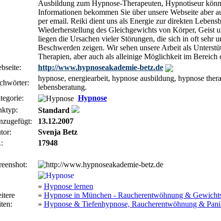
Ausbildung zum Hypnose-Therapeuten, Hypnotiseur könn
Informationen bekommen Sie über unsere Webseite aber au
per email. Reiki dient uns als Energie zur direkten Lebens
Wiederherstellung des Gleichgewichts von Körper, Geist u
liegen die Ursachen vieler Störungen, die sich in oft seh
Beschwerden zeigen. Wir sehen unsere Arbeit als Unterstü
Therapien, aber auch als alleinige Möglichkeit im Bereich 
bseite:
http://www.hypnoseakademie-betz.de
hypnose, energiearbeit, hypnose ausbildung, hypnose therap
chwörter:
lebensberatung.
tegorie:
Hypnose
nktyp:
Standard
nzugefügt:
13.12.2007
tor:
Svenja Betz
:
17948
reenshot:
»
Hypnose lernen
itere
»
Hypnose in München - Raucherentwöhnung & Gewichts
ten:
»
Hypnose & Tiefenhypnose, Raucherentwöhnung & Pani