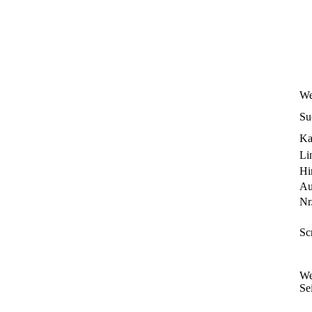
We
Su
Ka
Li
Hi
Au
Nr.
Sc
We
Sei