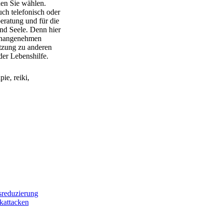
en Sie wählen.
ch telefonisch oder
beratung und für die
nd Seele. Denn hier
r unangenehmen
tzung zu anderen
der Lebenshilfe.
ie, reiki,
reduzierung
kattacken