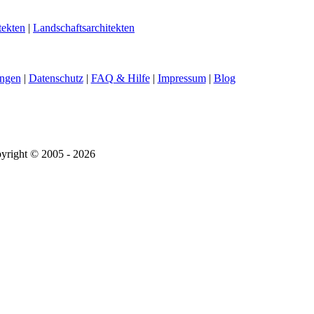
tekten
|
Landschaftsarchitekten
ngen
|
Datenschutz
|
FAQ & Hilfe
|
Impressum
|
Blog
yright © 2005 - 2026