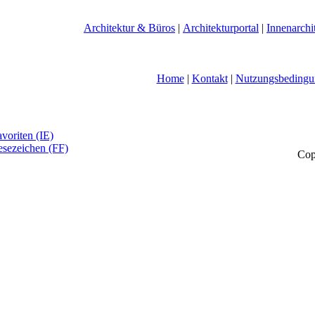
Architektur & Büros
|
Architekturportal
|
Innenarchi
Home
|
Kontakt
|
Nutzungsbedingu
voriten (IE)
esezeichen (FF)
Cop