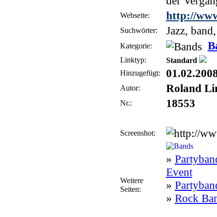
der Vergan
http://www
Webseite:
Jazz, band,
Suchwörter:
B
Kategorie:
Linktyp:
Standard
01.02.200
Hinzugefügt:
Roland Li
Autor:
18553
Nr.:
Screenshot:
»
Partyban
Event
Weitere
»
Partyba
Seiten:
»
Rock Ban