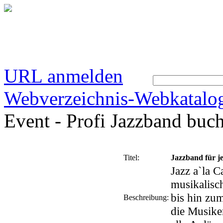
URL anmelden
Webverzeichnis-Webkatalo
Event - Profi Jazzband buc
Titel:
Jazzband für j
Jazz a`la C
musikalisc
bis hin zu
Beschreibung:
die Musiker