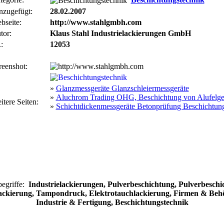
nzugefügt:
28.02.2007
bseite:
http://www.stahlgmbh.com
tor:
Klaus Stahl Industrielackierungen GmbH
:
12053
reenshot:
»
Glanzmessgeräte Glanzschleiermessgeräte
»
Aluchrom Trading OHG, Beschichtung von Alufelge
itere Seiten:
»
Schichtdickenmessgeräte Betonprüfung Beschichtung
egriffe:
Industrielackierungen, Pulverbeschichtung, Pulverbeschi
ackierung, Tampondruck, Elektrotauchlackierung, Firmen & Beh
Industrie & Fertigung, Beschichtungstechnik