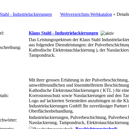
Webverzeichnis-Webkatalog
» Detail
el:
Klaus Stahl - Industrielackierungen
Das Leistungsspektrum der Klaus Stahl Industrielack
aus folgenden Dienstleistungen: der Pulverbeschichtun
schreibung:
Kathodische Elektrotauchlackierung ), der Nasslackie
Tampondruck.
Mit ihrer grossen Erfahrung in der Pulverbeschichtung
umweltfreundlichen und lösemittelfreiem Beschichtung
Kathodische Elektrotauchlackierungen ( KTL ) für ein
ails:
Korrosionsschutz sowie Nasslackierungen und den Ta
Logo auf lackierten Serienteilen anzubringen ist die Kl
Industrielackierungen GmbH Ihr zuverlässiger Partner 
Oberflächenbehandlung.
Industrielackierungen, Pulverbeschichtung, Pulverbesc
chwörter:
Nasslackierung, Tampondruck, Elektrotauchlackierung
tegorie:
Beschichtungstechnik