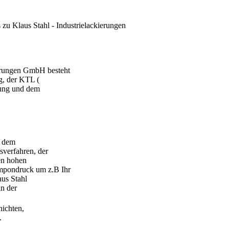
s zu
Klaus Stahl - Industrielackierungen
ierungen GmbH besteht
g, der KTL (
rung und dem
, dem
sverfahren, der
en hohen
mpondruck um z.B Ihr
aus Stahl
in der
hichten,
.