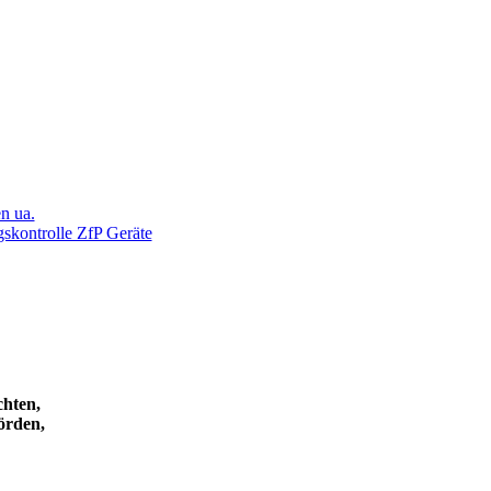
n ua.
skontrolle ZfP Geräte
chten,
örden,