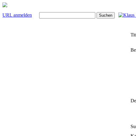
URL anmelden
Tit
Be
Det
Su
Ka