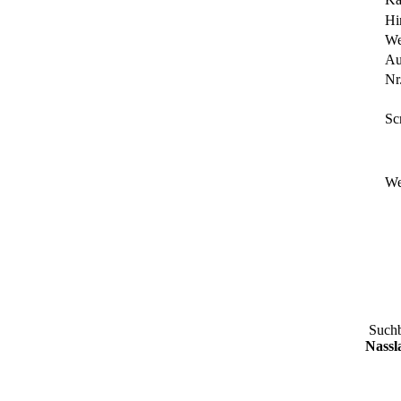
Hi
We
Au
Nr.
Sc
We
Suchb
Nassl