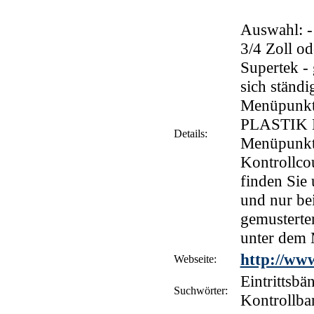
Auswahl: 
3/4 Zoll o
Supertek -
sich ständ
Menüpunkt
PLASTIK Ei
Details:
Menüpunkt:
Kontrollco
finden Sie
und nur bei
gemusterte
unter dem 
http://ww
Webseite:
Eintrittsbä
Suchwörter:
Kontrollba