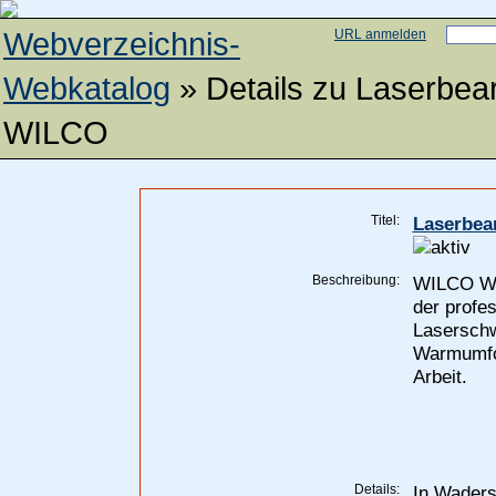
Webverzeichnis-
URL anmelden
Webkatalog
» Details zu
Laserbear
WILCO
Titel:
Laserbea
Beschreibung:
WILCO Wil
der profe
Laserschw
Warmumfor
Arbeit.
Details:
In Waders