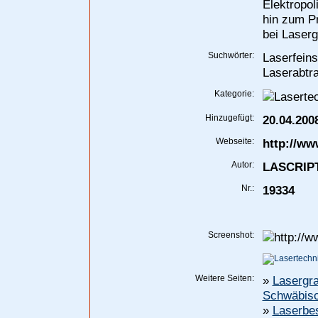
Elektropol
hin zum Pr
bei Laser
Suchwörter:
Laserfein
Laserabtra
Kategorie:
Hinzugefügt:
20.04.200
Webseite:
http://ww
Autor:
LASCRIPT
Nr.:
19334
Screenshot:
Weitere Seiten:
»
Lasergra
Schwäbisc
»
Laserbes