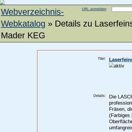
Webverzeichnis-
URL anmelden
Webkatalog
» Details zu
Laserfein
Mader KEG
Titel:
Laserfein
Details:
Die LASCR
professio
Fräsen, d
(Farbiges 
Oberfläche
umfangrei