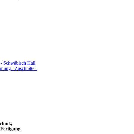
 - Schwäbisch Hall
nung - Zuschnitte -
chnik,
Fertigung,