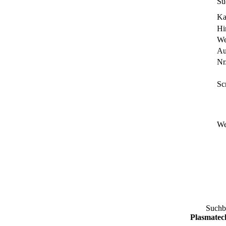
Su
Ka
Hi
We
Au
Nr.
Sc
We
Suchb
Plasmatec