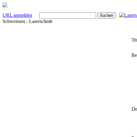
URL anmelden
Schweissen - Laserschnitt
Tit
Be
Det