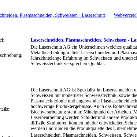
Webverzeic
el:
Laserschneiden, Plasmaschneiden, Schweissen - Las
Die Laserschnitt AG ein Unternehmen welches qualitat
Metallbearbeitung mittels Laserschneiden und Plasmasc
schreibung:
Jahrzehntelange Erfahrung im Schweissen und untersch
Schweisstechnik versprechen Qualität.
Die Laserschnitt AG ist Spezialist im Laserschneiden 
Schweissen mit modernster Schweisstechnik, sowie di
Plasmatechnologie und angewandte Plasmaschneidtechn
hochwertige Produktergebnisse. Auch das Rohrschnei
ails:
Blechverarbeitung steht im Mittelpunkt der Arbeiten. Mi
Laserbearbeitung werden Schilder und andere Produkt
diffizile Skulpturen können mit der entwickelten Schnei
werden und runden die Produktpalette des Unternehme
Laserschneiden, Plasmaschneiden, Schweissen, Schwei