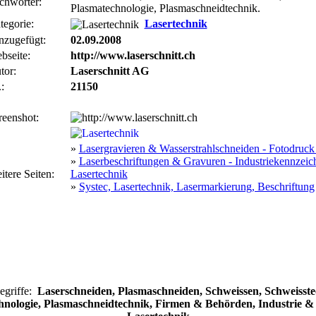
chwörter:
Plasmatechnologie, Plasmaschneidtechnik.
tegorie:
Lasertechnik
nzugefügt:
02.09.2008
bseite:
http://www.laserschnitt.ch
tor:
Laserschnitt AG
:
21150
reenshot:
»
Lasergravieren & Wasserstrahlschneiden - Fotodruck
»
Laserbeschriftungen & Gravuren - Industriekennzeich
itere Seiten:
Lasertechnik
»
Systec, Lasertechnik, Lasermarkierung, Beschriftung
egriffe:
Laserschneiden, Plasmaschneiden, Schweissen, Schweisste
hnologie, Plasmaschneidtechnik, Firmen & Behörden, Industrie & 