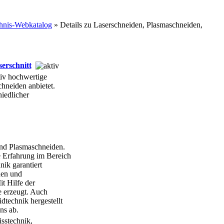
hnis-Webkatalog
» Details zu
Laserschneiden, Plasmaschneiden,
erschnitt
iv hochwertige
hneiden anbietet.
iedlicher
und Plasmaschneiden.
e Erfahrung im Bereich
ik garantiert
den und
t Hilfe der
e erzeugt. Auch
dtechnik hergestellt
ns ab.
sstechnik,