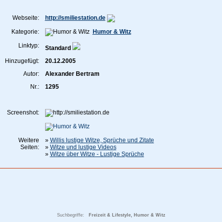
Webseite:
http://smiliestation.de
Kategorie:
Humor & Witz
Linktyp:
Standard
Hinzugefügt:
20.12.2005
Autor:
Alexander Bertram
Nr.:
1295
Screenshot:
Weitere
»
Willis lustige Witze, Sprüche und Zitate
Seiten:
»
Witze und lustige Videos
»
Witze über Witze - Lustige Sprüche
Suchbegriffe:
Freizeit & Lifestyle, Humor & Witz