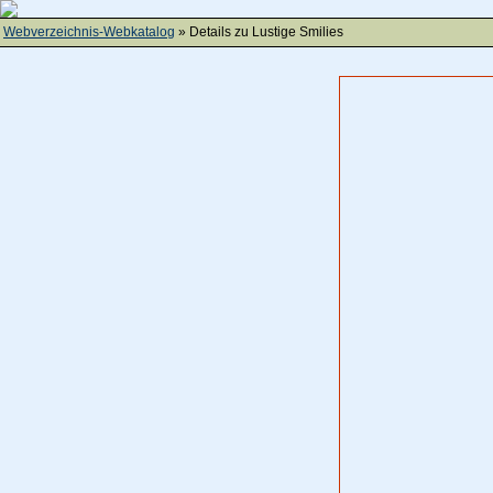
Webverzeichnis-Webkatalog
» Details zu
Lustige Smilies