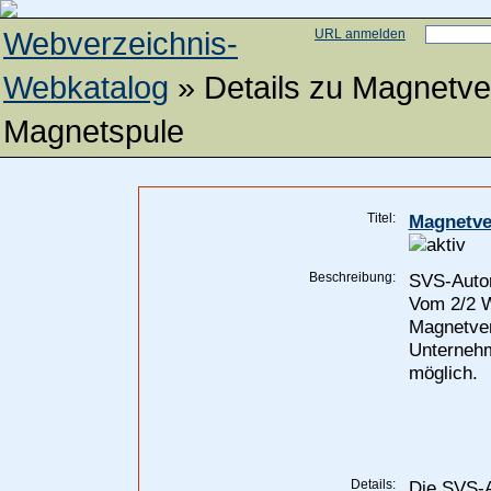
Webverzeichnis-
URL anmelden
Webkatalog
» Details zu
Magnetven
Magnetspule
Titel:
Magnetven
Beschreibung:
SVS-Autom
Vom 2/2 W
Magnetven
Unternehm
möglich.
Details:
Die SVS-A