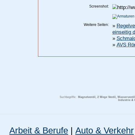
Screenshot:
Weitere Seiten:
»
Regelve
einseitig 
»
Schmalc
»
AVS Röme
Suchbegriffe:
Magnetventil, 2 Wege Ventil, Wasserventi
Industrie & 
Arbeit & Berufe
|
Auto & Verkehr