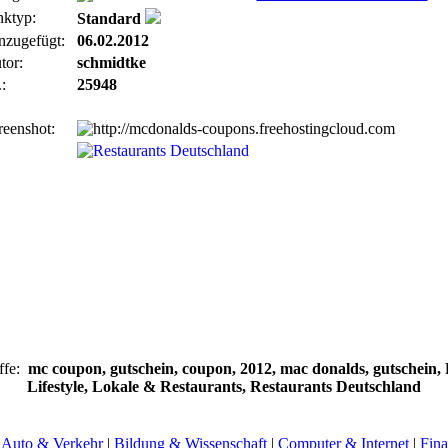
nktyp:
Standard
nzugefügt:
06.02.2012
tor:
schmidtke
:
25948
reenshot:
ffe:
mc coupon, gutschein, coupon, 2012, mac donalds, gutschein, 
Lifestyle, Lokale & Restaurants, Restaurants Deutschland
|
Auto & Verkehr
|
Bildung & Wissenschaft
|
Computer & Internet
|
Fina