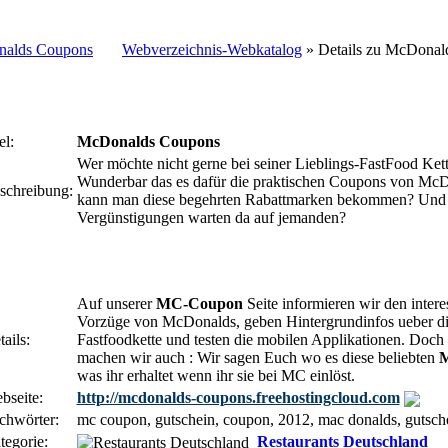
Webverzeichnis-Webkatalog
» Details zu
McDonal
el:
McDonalds Coupons
Wer möchte nicht gerne bei seiner Lieblings-FastFood Ket
Wunderbar das es dafür die praktischen Coupons von McD
schreibung:
kann man diese begehrten Rabattmarken bekommen? Und 
Vergünstigungen warten da auf jemanden?
Auf unserer
MC-Coupon
Seite informieren wir den intere
Vorzüge von McDonalds, geben Hintergrundinfos ueber die
ails:
Fastfoodkette und testen die mobilen Applikationen. Doch 
machen wir auch : Wir sagen Euch wo es diese beliebten
M
was ihr erhaltet wenn ihr sie bei MC einlöst.
bseite:
http://mcdonalds-coupons.freehostingcloud.com
chwörter:
mc coupon, gutschein, coupon, 2012, mac donalds, gutsch
tegorie:
Restaurants Deutschland