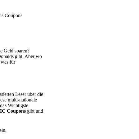
ds Coupons
te Geld sparen?
onalds gibt. Aber wo
was für
ssierten Leser über die
se multi-nationale
das Wichtigste
C Coupons
gibt und
ein.