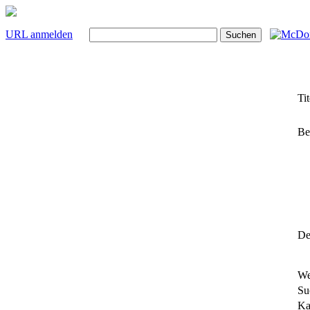
URL anmelden
Tit
Be
Det
We
Su
Ka