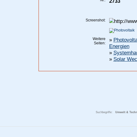
Nr.:
2733
Screenshot:
Weitere
»
Photovolt
Seiten:
Energien
»
Systemhau
»
Solar Wec
Suchbegriffe:
Umwelt & Techni