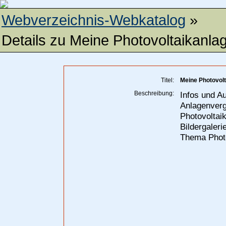
Webverzeichnis-Webkatalog
»
Details zu
Meine Photovoltaikanla
Titel:
Meine Photovolt
Beschreibung:
Infos und A
Anlagenvergl
Photovoltaik
Bildergaler
Thema Photo