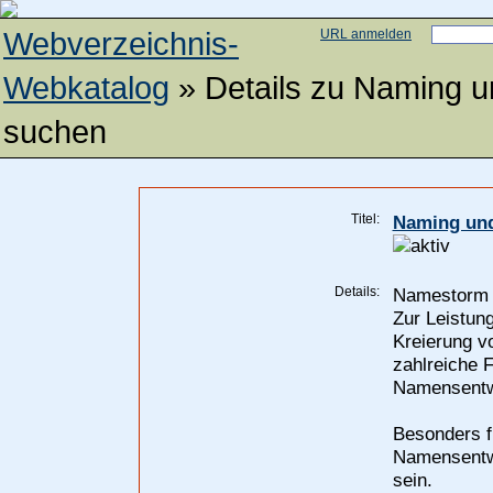
Webverzeichnis-
URL anmelden
Webkatalog
» Details zu
Naming u
suchen
Titel:
Naming und
Details:
Namestorm h
Zur Leistun
Kreierung v
zahlreiche F
Namensentw
Besonders f
Namensentwi
sein.