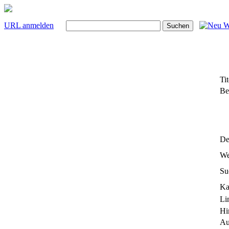
URL anmelden
Tit
Be
Det
We
Su
Ka
Li
Hi
Au