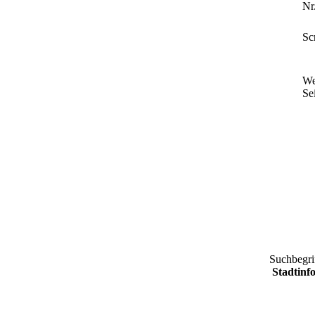
Nr.
Sc
We
Sei
Suchbegri
Stadtinf