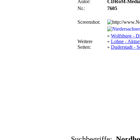
Autor:
CDRoM-Medi
Nr.:
7605
Screenshot:
»
Wolfsburg - D
Weitere
»
Lohne - Aktuel
Seiten:
»
Duderstadt - S
Suchbegriffe:
Nordhor