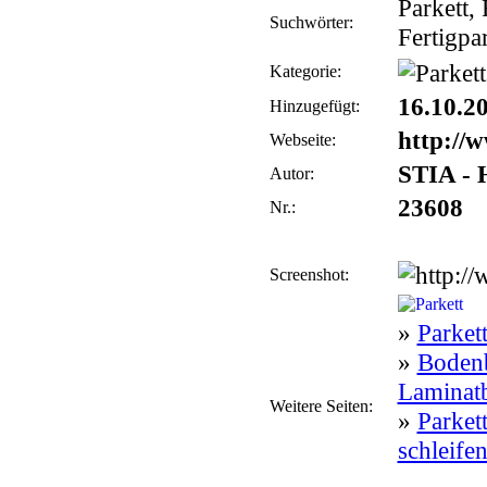
Parkett,
Suchwörter:
Fertigpa
Kategorie:
16.10.2
Hinzugefügt:
http://
Webseite:
STIA - 
Autor:
23608
Nr.:
Screenshot:
»
Parket
»
Bodenb
Laminat
Weitere Seiten:
»
Parket
schleife