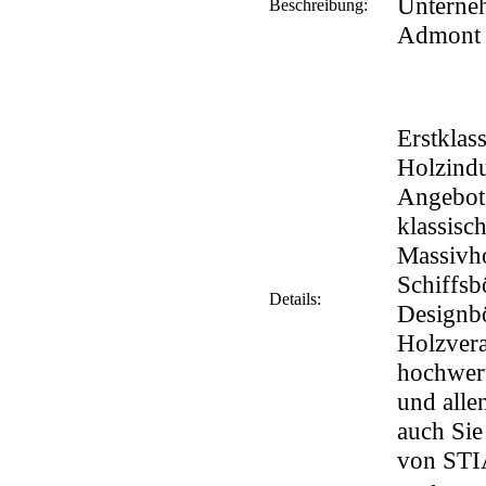
Unterneh
Beschreibung:
Admont i
Erstklass
Holzindu
Angebot
klassisc
Massivho
Schiffsb
Details:
Designbö
Holzvera
hochwert
und alle
auch Sie
von STIA