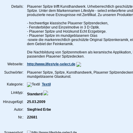
Details:
Plauener Spitze trifft Kunsthandwerk. Urheberrechtlich geschützt
Spitze. Unter dem Markennamen Lifestyle - select entworfene und 
produzierte neue Erzeugnisse mit Zertifikat. Zu unseren Produkte
- hochwertige klassische Plauener Spitzendecken,
- Fensterbilder und Einzelmotive in 3 D Optik.
- Plauener Spitze und Holzkunst Echt Erzgebirge.
- Plauener Spitze im mundgeblasenen Glas
-sowie die markenrechtlich geschützte Original Spitzenkeramik, ei
dem Gebiet der Feinkeramik.
Die Nachbildung von Spitzenmotiven als keramische Applikation, k
passenden Plauener Spitzedecken.
Webseite:
http://www.lifestyle-select.de
Suchwörter:
Plauener Spitze, Spitze, Kunsthandwerk, Plauener Spitzendecken,
mundgeblasene Glaskunst.
Kategorie:
Textil
Linktyp:
Standard
Hinzugefügt:
25.03.2009
Autor:
Siegfried Erbe
Nr.:
22681
Screenshot: