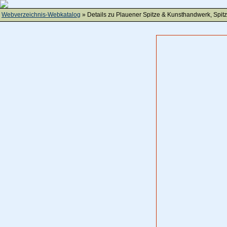
Webverzeichnis-Webkatalog
» Details zu
Plauener Spitze & Kunsthandwerk, Spit