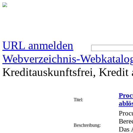
URL anmelden
Webverzeichnis-Webkatalo
Kreditauskunftsfrei, Kredit
Proc
Titel:
ablö
Procu
Bere
Beschreibung:
Das 