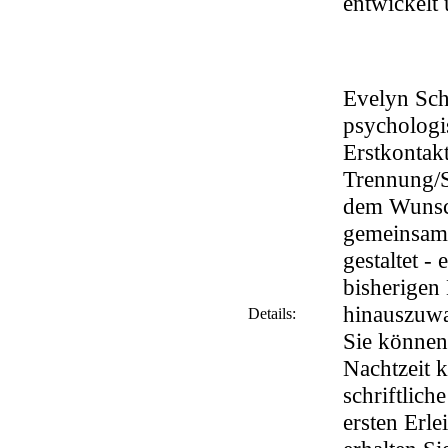
entwickelt
Evelyn Sch
psychologi
Erstkontak
Trennung/S
dem Wunsch
gemeinsam 
gestaltet -
bisherigen
hinauszuw
Details:
Sie können
Nachtzeit k
schriftlich
ersten Erl