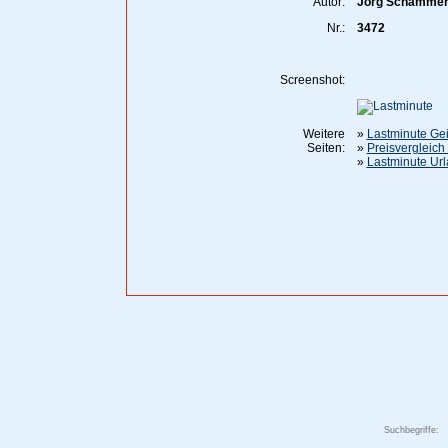
Autor:
Jörg Schamme
Nr.:
3472
Screenshot:
Weitere
»
Lastminute Ge
Seiten:
»
Preisvergleich
»
Lastminute Ur
Suchbegriffe: