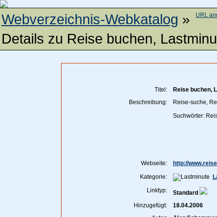
Webverzeichnis-Webkatalog
»
URL an
Details zu
Reise buchen, Lastminu
Titel:
Reise buchen, 
Beschreibung:
Reise-suche, Rei
Suchwörter: Rei
Webseite:
http://www.reis
Kategorie:
L
Linktyp:
Standard
Hinzugefügt:
18.04.2006