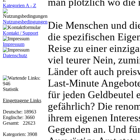
man plötzlich wo die 
Kategorien A - Z
Nutzungsbedingungen
Die Menschen und di
Kontakt / Support
die spezifischen Eige
Impressum
Reise zu einer einziga
Datenschutz
viel teurer Nein, zumi
Länder oft auch preis
Last-Minute Angebote
Statistik
für jeden Geldbeutel e
Eingetragene Links
gefährlich? Die renom
Deutsche: 18963
ihrem eigenen Interes
Englische: 3660
Gesamt: 22623
Gegenden an. Und für 
Kategorien: 3908