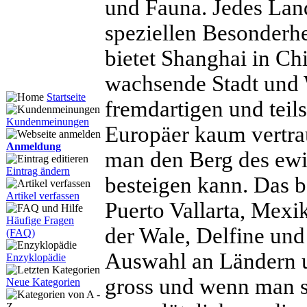
und Fauna. Jedes Lan
speziellen Besonderhe
bietet Shanghai in Chi
wachsende Stadt und W
Startseite
fremdartigen und tei
Kundenmeinungen
Europäer kaum vertrau
Anmeldung
man den Berg des ewi
Eintrag ändern
besteigen kann. Das b
Artikel verfassen
Puerto Vallarta, Mexi
Häufige Fragen
der Wale, Delfine und
(FAQ)
Auswahl an Ländern u
Enzyklopädie
gross und wenn man si
Neue Kategorien