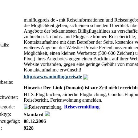
miniflugpreis.de - mit Reiseinformationen und Reiseangeb
die Möglichkeit geben, sich einen schnellen Überblick über
Angebote der bekanntesten Billigflugairlines zu verschaff
zu buchen. Urlaubs- und Fluggäste können Reiseberichte, 
Kontaktaufnahme mit dem Betreiber der Seite, kostenlos ve
ails:
weiteres Angebot der Website: Private Ferienhausvermiete
Möglichkeit, einen kleinen Werbetext (500-600 Zeichen) 
Pixel) ihres Angebotes gegen einen Backlink auf ihrer Webs
Website vorhanden, gegen eine geringe Gebühr von monatl.
Kontaktaufnahme erwünscht!
http://www.miniflugpreis.de
bseite:
Hinweis: Der Link (Domain) ist zur Zeit nicht erreichb
HLX-Flug buchen, airberlin Flugbuchung, Condor-Flugbuc
chwörter:
Reisebericht, Ferienwohnung anmelden.
tegorie:
Reisevermittlung
nktyp:
Standard
nzugefügt:
08.12.2006
:
9228