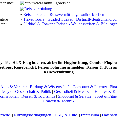
reenshot:
»
Reisen buchen, Reisevermittlung - online buchen
itere
»
Travel Tours - Guided Ttravel - Distinctlydeutschland.c
ten:
»
Südtirol & Toskana Reisen - Wellnessreisen & Bildungsr
griffe:
HLX-Flug buchen, airberlin Flugbuchung, Condor-Flugb
setipps, Reisebericht, Ferienwohnung anmelden, Reisen & Touris
Reisevermittlung
|
Auto & Verkehr
|
Bildung & Wissenschaft
|
Computer & Internet
|
Fina
ifestyle
|
Gesellschaft & Politik
|
Gesundheit & Medizin
|
Handys & Kli
ormationen
|
Reisen & Tourismus
|
Shopping & Service
|
Sport & Fitne
Umwelt & Technik
rtseite
|
Nutzungsbedingungen
|
FAQ & Hilfe
|
Impressum
|
Datensch