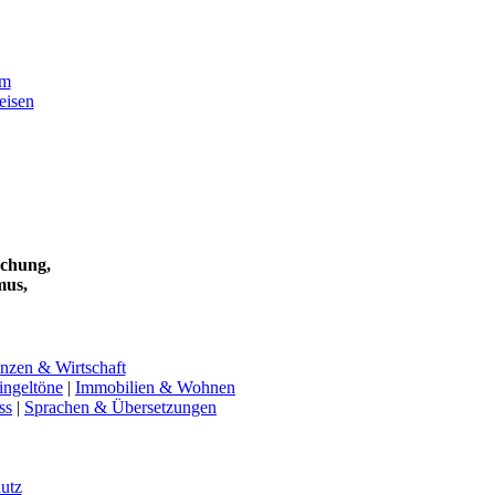
om
eisen
uchung,
mus,
nzen & Wirtschaft
ngeltöne
|
Immobilien & Wohnen
ss
|
Sprachen & Übersetzungen
utz