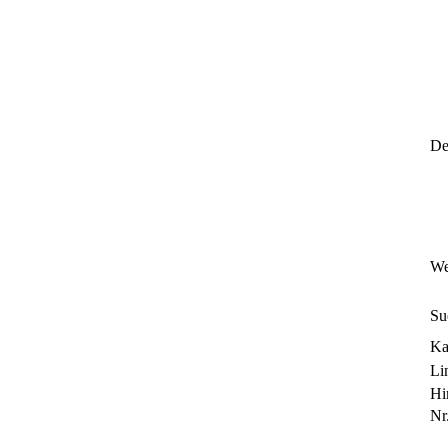
Det
We
Su
Ka
Li
Hi
Nr.