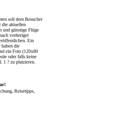
oten soll dem Besucher
 die aktuellen
en und günstige Flüge
nach vorheriger
röffentlichen. Ein
r haben die
und ein Foto (120x80
ite oder falls keine
 1 ? zu platzieren.
ar!
hung, Reisetipps,