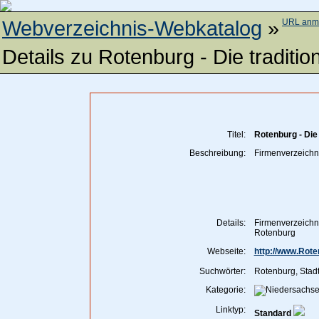
Webverzeichnis-Webkatalog
»
URL anm
Details zu
Rotenburg - Die traditio
Titel:
Rotenburg - Die 
Beschreibung:
Firmenverzeichn
Details:
Firmenverzeichni
Rotenburg
Webseite:
http://www.Rote
Suchwörter:
Rotenburg, Stadt
Kategorie:
Linktyp:
Standard