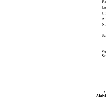
Ka
Li
Hi
Au
Nr.
Sc
We
Sei
S
Aktivk