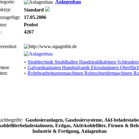
tegorie:
Anlagenbau
nktyp:
Standard
nzugefügt:
17.05.2006
tor:
Probst
:
4267
reenshot:
»
Strahltechnik Strahlhallen Handstrahlkabinen Schleuder
itere
»
Galvanikanlagen Handgalvanik Eloxalanlagen Oberfläc
ten:
»
Rohrbearbeitungsmaschinen Rohrschneidemaschinen Ro
uchbegriffe:
Gasdosieranlagen, Gasdosiersysteme, Akf-beladestatio
ohlefilterbeladestationen, Erdgas, Aktivkohlefilter, Firmen & Be
Industrie & Fertigung, Anlagenbau