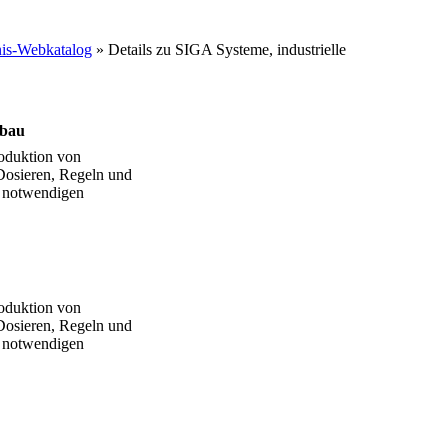
is-Webkatalog
» Details zu
SIGA Systeme, industrielle
nbau
oduktion von
Dosieren, Regeln und
u notwendigen
oduktion von
Dosieren, Regeln und
u notwendigen