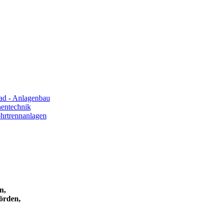
rad - Anlagenbau
hentechnik
hrtrennanlagen
n,
hörden,