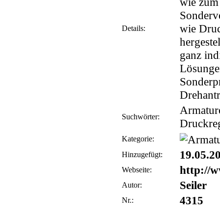
wie zum 
Sonderve
wie Druc
Details:
hergeste
ganz ind
Lösungen
Sonderpr
Drehantr
Armature
Suchwörter:
Druckreg
Kategorie:
19.05.2
Hinzugefügt:
http://
Webseite:
Seiler
Autor:
4315
Nr.: