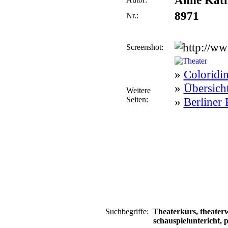
Anne Kath
8971
Nr.:
Screenshot:
»
Coloridin
»
Übersicht
Weitere
Seiten:
»
Berliner
Suchbegriffe:
Theaterkurs, theater
schauspieluntericht, 