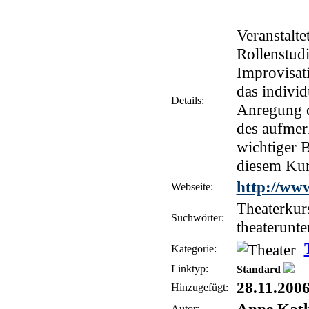
Veranstalte
Rollenstud
Improvisat
das indivi
Details:
Anregung d
des aufmer
wichtiger B
diesem Kur
http://www
Webseite:
Theaterkur
Suchwörter:
theaterunte
Kategorie:
Linktyp:
Standard
28.11.200
Hinzugefügt:
Autor: