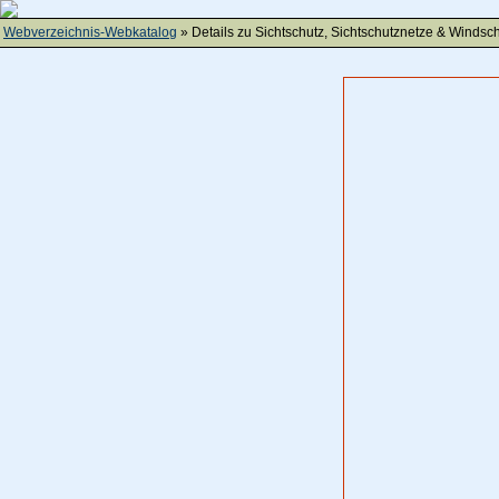
Webverzeichnis-Webkatalog
» Details zu
Sichtschutz, Sichtschutznetze & Windsc