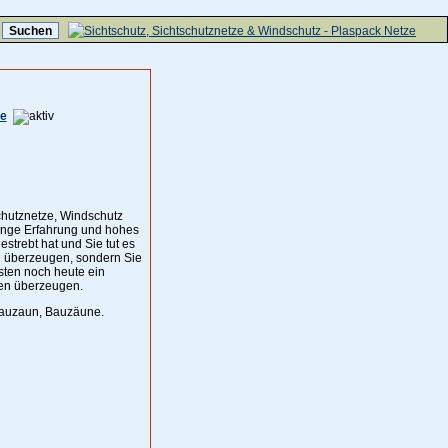
ze
chutznetze, Windschutz
ange Erfahrung und hohes
strebt hat und Sie tut es
zu überzeugen, sondern Sie
sten noch heute ein
ten überzeugen.
 Bauzaun, Bauzäune.