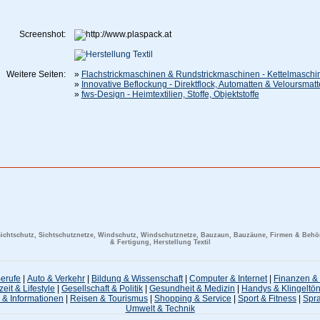
Screenshot:
Weitere Seiten:
»
Flachstrickmaschinen & Rundstrickmaschinen - Kettelmaschin
»
Innovative Beflockung - Direktflock, Automatten & Veloursmat
»
fws-Design - Heimtextilien, Stoffe, Objektstoffe
ichtschutz, Sichtschutznetze, Windschutz, Windschutznetze, Bauzaun, Bauzäune, Firmen & Behör
& Fertigung, Herstellung Textil
Berufe
|
Auto & Verkehr
|
Bildung & Wissenschaft
|
Computer & Internet
|
Finanzen & 
zeit & Lifestyle
|
Gesellschaft & Politik
|
Gesundheit & Medizin
|
Handys & Klingeltö
 & Informationen
|
Reisen & Tourismus
|
Shopping & Service
|
Sport & Fitness
|
Spr
Umwelt & Technik