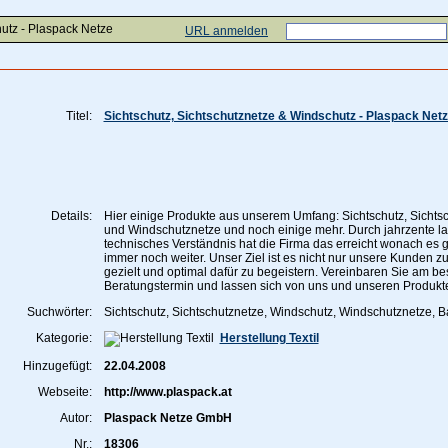
hutz - Plaspack Netze
URL anmelden
Titel:
Sichtschutz, Sichtschutznetze & Windschutz - Plaspack Net
Details:
Hier einige Produkte aus unserem Umfang: Sichtschutz, Sichts
und Windschutznetze und noch einige mehr. Durch jahrzente l
technisches Verständnis hat die Firma das erreicht wonach es ge
immer noch weiter. Unser Ziel ist es nicht nur unsere Kunden 
gezielt und optimal dafür zu begeistern. Vereinbaren Sie am be
Beratungstermin und lassen sich von uns und unseren Produk
Suchwörter:
Sichtschutz, Sichtschutznetze, Windschutz, Windschutznetze,
Kategorie:
Herstellung Textil
Hinzugefügt:
22.04.2008
Webseite:
http://www.plaspack.at
Autor:
Plaspack Netze GmbH
Nr.:
18306