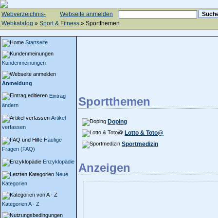
Webverzeichnis-
Webseite anmelden
Webkatalog
»
Sport & Fitness
» Sportthemen
Startseite
Kundenmeinungen
Anmeldung
Eintrag
Sportthemen
ändern
Artikel
Doping
verfassen
Lotto & Toto@
Häufige
Sportmedizin
Fragen (FAQ)
Enzyklopädie
Anzeigen
Neue
Kategorien
Kategorien A - Z