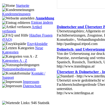
Startseite
Kundenmeinungen
Anmeldung
Eintrag ändern
Dolmetscher und Übersetzer P
Artikel
Übersetzungsbüro; Allgemein er
verfassen
Fachübersetzungen, Zeugnisse, 
Häufige Fragen
Konsekutiv-, Verhandlungsdolme
(FAQ)
http://panlingual.tripod.com
Enzyklopädie
Neue
Dolmetsch- und Uebersetzung
Kategorien
Von der Uebersetzung zur druckf
Praezise, zuverlaessig und vert
Kategorien A - Z
Spanisch, Russisch, Tuerkisch, U
http://www.translingua.at/
Nutzungsbedingungen
Übersetzer & Dolmetscher - I
Kontakt /
Support
Übersetzt sowie gedolmetscht wi
Impressum
Fachbereichsübergreifende Über
Datenschutz
unterstützt.
http://www.interlingua.at
Statistik