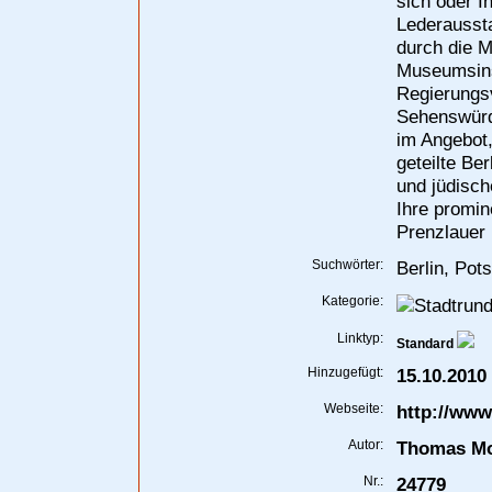
sich oder I
Lederaussta
durch die M
Museumsinse
Regierungsv
Sehenswürdi
im Angebot,
geteilte Ber
und jüdisch
Ihre promi
Prenzlauer 
Suchwörter:
Berlin, Pot
Kategorie:
Linktyp:
Standard
Hinzugefügt:
15.10.2010
Webseite:
http://www
Autor:
Thomas Mo
Nr.:
24779