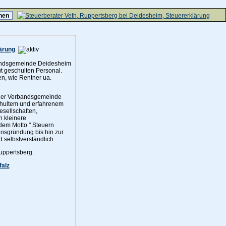
ärung
bandsgemeinde Deidesheim
t geschulten Personal.
en, wie Rentner ua.
 der Verbandsgemeinde
chultem und erfahrenem
esellschaften,
h kleinere
 dem Motto " Steuern
ensgründung bis hin zur
 selbstverständlich.
uppertsberg.
falz