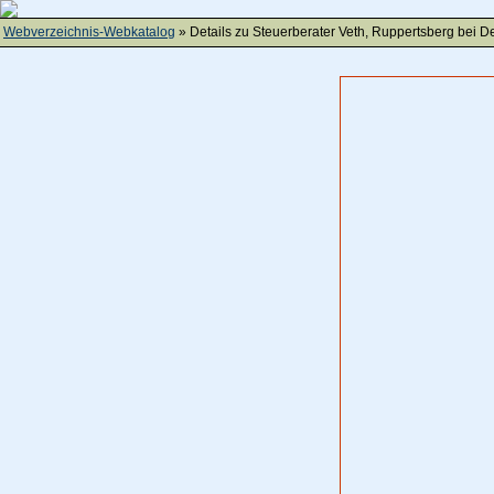
Webverzeichnis-Webkatalog
» Details zu
Steuerberater Veth, Ruppertsberg bei D