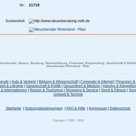
Nr.:
21719
Screenshot:
teuerberater, Steuern, Beratung, Steuererklärung, Finanzamt, Ruppertsberg, Gesellschaft & Politik,
Steuerberater Rheinland - Pfalz
Berufe
|
Auto & Verkehr
|
Bildung & Wissenschaft
|
Computer & Internet
|
Finanzen & 
zeit & Lifestyle
|
Gesellschaft & Politik
|
Gesundheit & Medizin
|
Handys & Klingeltö
 & Informationen
|
Reisen & Tourismus
|
Shopping & Service
|
Sport & Fitness
|
Spr
Umwelt & Technik
Startseite
|
Nutzungsbedingungen
|
FAQ & Hilfe
|
Impressum
|
Datenschutz
Copyright © 2005 - 2026