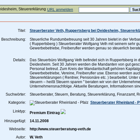
eidesheim, Steuererklärung
URL anmelden
Titel:
Steuerberater Veth, Ruppertsberg bei Deidesheim, Steuererkl
Beschreibung:
Steuerliche Rundumbetreuung seit 30 Jahren bietet in der Ver
( Ruppertsberg ) Steuerberater Wolfgang Veth mit seinem sehr gu
Gewerbebetriebe, Freiberufler werden genau so steuerlich berat
Details:
Das Steuerbüro Wolfgang Veth befindet sich in Ruppertsberg in
Deidesheim. Seit 30 Jahren werden die Mandanten von gut ges
Personal betreut. Zum Kreis der Mandantschaft gehören Kapitalg
Gewerbebetriebe, Vereine, Freiberufler usw. Ebenso werden auc
Steuererklärungen ( Rentner, Pensionäre etc. ) bearbeitet. Unter
steuern – heißt Steuern sparen " beraten wir von der Unternehm
Unternehmensnachfolge. Aktuelle Beratungen, Informationen sind
Suchwörter:
Steuerberater, Steuern, Beratung, Steuererklärung, Finanzamt, R
Kategorie:
Steuerberater Rheinland - P
Linktyp:
Premium Eintrag
Hinzugefügt:
14.11.2008
Webseite:
http://www.steuerberatung-veth.de
Autor:
W. Veth