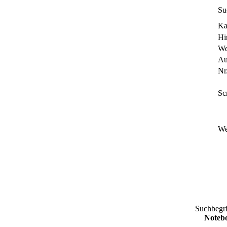
Su
Ka
Hi
We
Au
Nr.
Sc
We
Suchbegr
Notebo