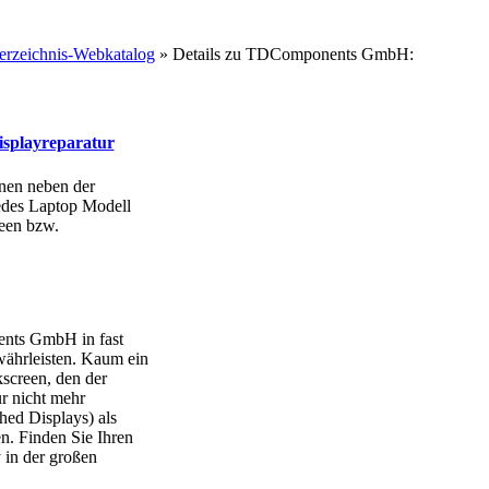
rzeichnis-Webkatalog
» Details zu
TDComponents GmbH:
splayreparatur
nen neben der
jedes Laptop Modell
een bzw.
ents GmbH in fast
währleisten. Kaum ein
creen, den der
ur nicht mehr
hed Displays) als
en. Finden Sie Ihren
in der großen