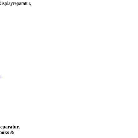
splayreparatur,
.
eparatur,
books &