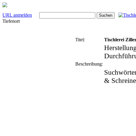
URL anmelden
Tiefenort
Titel:
Tischlerei Zille
Herstellun
Durchführu
Beschreibung:
Suchwörte
& Schreiner