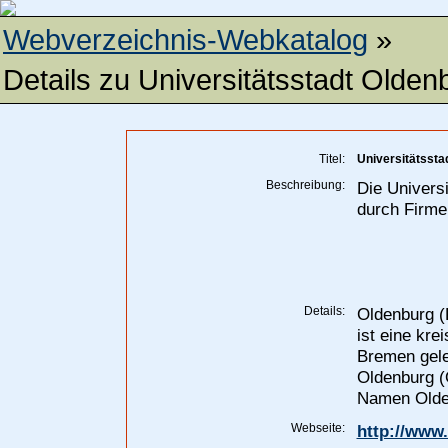
Webverzeichnis-Webkatalog
»
Details zu
Universitätsstadt Olden
Titel:
Universitätssta
Beschreibung:
Die Universi
durch Firme
Details:
Oldenburg (
ist eine kre
Bremen gele
Oldenburg (
Namen Olde
Webseite:
http://www