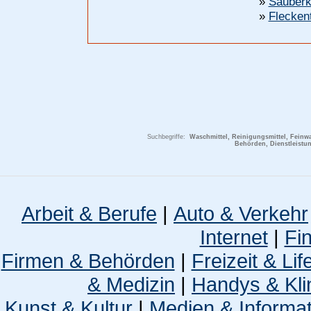
»
Sauberk
»
Flecken
Suchbegriffe:
Waschmittel, Reinigungsmittel, Feinwa
Behörden, Dienstleistu
Arbeit & Berufe
|
Auto & Verkehr
Internet
|
Fi
Firmen & Behörden
|
Freizeit & Lif
& Medizin
|
Handys & Kli
Kunst & Kultur
|
Medien & Informa