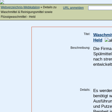
Webverzeichnis-Webkatalog
» Details zu
URL anmelden
Waschmittel & Reinigungsmittel sowie
Flüssigwaschmittel - Held
Titel:
Waschmitt
Held
Beschreibung:
Die Firma
Spülmitte
nach stre
entwickelt
Details:
Es werden
benötigt 
Ausführun
und Putze
Reinheit i