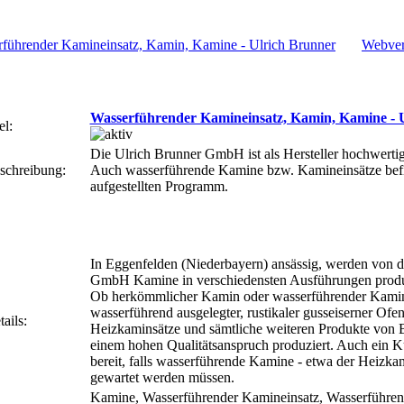
Webver
Wasserführender Kamineinsatz, Kamin, Kamine - 
el:
Die Ulrich Brunner GmbH ist als Hersteller hochwerti
schreibung:
Auch wasserführende Kamine bzw. Kamineinsätze befin
aufgestellten Programm.
In Eggenfelden (Niederbayern) ansässig, werden von d
GmbH Kamine in verschiedensten Ausführungen produzi
Ob herkömmlicher Kamin oder wasserführender Kamine
wasserführend ausgelegter, rustikaler gusseiserner Ofe
ails:
Heizkaminsätze und sämtliche weiteren Produkte von 
einem hohen Qualitätsanspruch produziert. Auch ein K
bereit, falls wasserführende Kamine - etwa der Heizkam
gewartet werden müssen.
Kamine, Wasserführender Kamineinsatz, Wasserführe