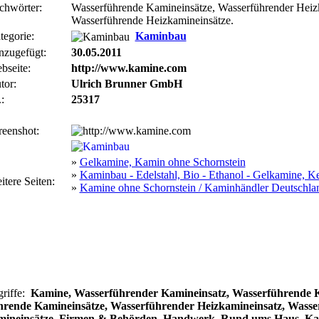
chwörter:
Wasserführende Kamineinsätze, Wasserführender Heiz
Wasserführende Heizkamineinsätze.
tegorie:
Kaminbau
nzugefügt:
30.05.2011
bseite:
http://www.kamine.com
tor:
Ulrich Brunner GmbH
:
25317
reenshot:
»
Gelkamine, Kamin ohne Schornstein
»
Kaminbau - Edelstahl, Bio - Ethanol - Gelkamine, K
itere Seiten:
»
Kamine ohne Schornstein / Kaminhändler Deutschla
griffe:
Kamine, Wasserführender Kamineinsatz, Wasserführende 
hrende Kamineinsätze, Wasserführender Heizkamineinsatz, Wasse
mineinsätze, Firmen & Behörden, Handwerk, Rund ums Haus, K