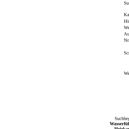
Su
Ka
Hi
We
Au
Nr.
Sc
We
Suchbe
Wasserfü
Heizka