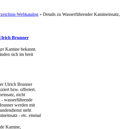
zeichnis-Webkatalog
» Details zu
Wasserführender Kamineinsatz,
Ulrich Brunner
ger Kamine bekannt.
den sich im breit
er Ulrich Brunner
ert bzw. offeriert.
insatz, nicht
n - wasserführende
Brunner werden mit
undendienst steht
ineinsatz - etc. einmal
nde Kamine,