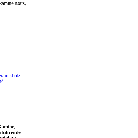
kamineinsatz,
eramikholz
nd
Kamine,
rführende
aminbau