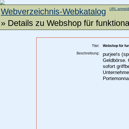
Webverzeichnis-Webkatalog
URL anmel
» Details zu
Webshop für funktio
Titel:
Webshop für fu
Beschreibung:
purjee!s (s
Geldbörse. G
sofort griff
Unternehmen
Portemonnai