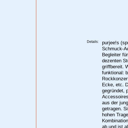
Details:
purjee!s (s
Schmuck-Acc
Begleiter fü
dezenten St
griffbereit.
funktional: 
Rockkonzert
Ecke, etc. 
gegründet, 
Accessoires
aus der jun
getragen. Si
hohen Trage
Kombination
ab und ist 