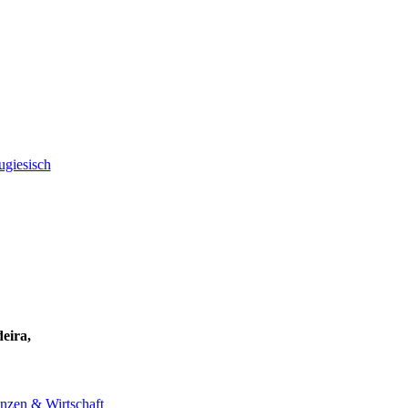
ugiesisch
eira,
nzen & Wirtschaft