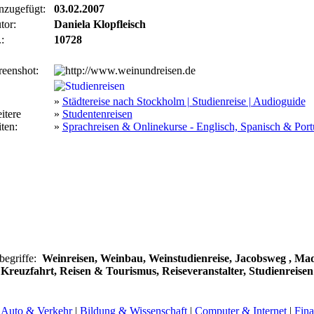
nzugefügt:
03.02.2007
tor:
Daniela Klopfleisch
:
10728
reenshot:
»
Städtereise nach Stockholm | Studienreise | Audioguide
itere
»
Studentenreisen
ten:
»
Sprachreisen & Onlinekurse - Englisch, Spanisch & Port
begriffe:
Weinreisen, Weinbau, Weinstudienreise, Jacobsweg , Mad
Kreuzfahrt, Reisen & Tourismus, Reiseveranstalter, Studienreisen
|
Auto & Verkehr
|
Bildung & Wissenschaft
|
Computer & Internet
|
Fina