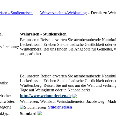
Webverzeichnis-Webkatalog
» Details zu
Wein
el:
Weinreisen - Studienreisen
Bei unseren Reisen erwarten Sie atemberaubende Naturkul
Leckerbissen. Erleben Sie die badische Gastlichkeit oder e
schreibung:
Württemberg. Bei uns finden Sie Angebote für Genießer, vo
ausgearbeitet.
Bei unseren Reisen erwarten Sie atemberaubende Naturkul
Leckerbissen. Erleben Sie die badische Gastlichkeit oder e
ails:
Württemberg. Reisen Sie mit uns um die Welt und verbring
Tage auf Weingütern oder in Nationalparks.
bseite:
http://www.weinundreisen.de
chwörter:
Weinreisen, Weinbau, Weinstudienreise, Jacobsweg , Madei
tegorie:
Studienreisen
nktyp:
Standard