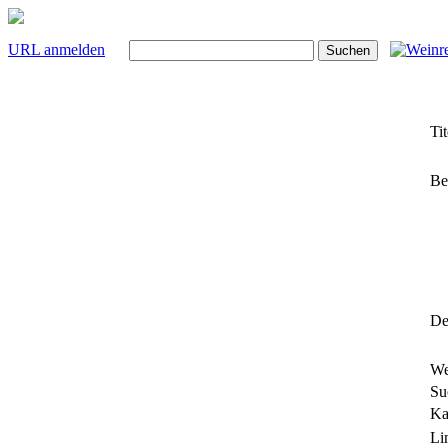
URL anmelden
Tit
Be
Det
We
Su
Ka
Li