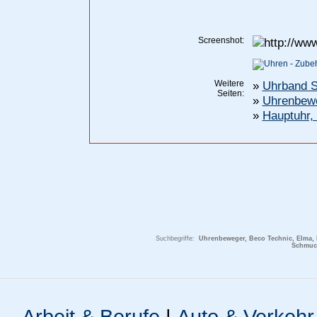
Screenshot:
Weitere
»
Uhrband S
Seiten:
»
Uhrenbewe
»
Hauptuhr,
Suchbegriffe:
Uhrenbeweger, Beco Technic, Elma, 
Schmuck
Arbeit & Berufe
|
Auto & Verkehr