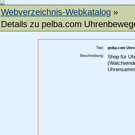
Webverzeichnis-Webkatalog
»
Details zu
pelba.com Uhrenbeweg
Titel:
pelba.com Uhr
Beschreibung:
Shop für Uh
(Watchwinde
Uhrensammle