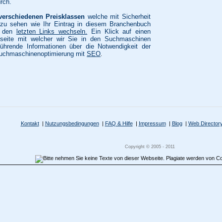
rch.
verschiedenen Preisklassen
welche mit Sicherheit
zu sehen wie Ihr Eintrag in diesem Branchenbuch
u den
letzten Links wechseln.
Ein Klick auf einen
ilseite mit welcher wir Sie in den Suchmaschinen
führende Informationen über die Notwendigkeit der
uchmaschinenoptimierung mit
SEO
.
Kontakt
|
Nutzungsbedingungen
|
FAQ & Hilfe
|
Impressum
|
Blog
|
Web Director
Copyright © 2005 - 2011