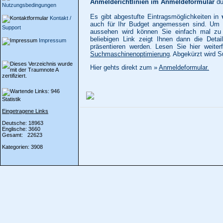
Anmelderichtlinien im Anmeldeformular
du
Nutzungsbedingungen
Es gibt abgestufte Eintragsmöglichkeiten in
Kontakt /
auch für Ihr Budget angemessen sind. Um 
Support
aussehen wird können Sie einfach mal z
beliebigen Link zeigt Ihnen dann die Deta
Impressum
präsentieren werden. Lesen Sie hier weiter
Suchmaschinenoptimierung
Abgekürzt wird S
.
Hier gehts direkt zum »
Anmeldeformular.
Statistik
Eingetragene Links
Deutsche: 18963
Englische: 3660
Gesamt: 22623
Kategorien: 3908