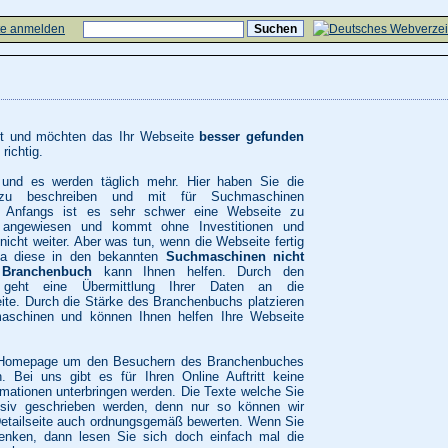
te anmelden
ekt und möchten das Ihr Webseite
besser gefunden
richtig.
und es werden täglich mehr. Hier haben Sie die
h zu beschreiben und mit für Suchmaschinen
n. Anfangs ist es sehr schwer eine Webseite zu
n angewiesen und kommt ohne Investitionen und
nicht weiter. Aber was tun, wenn die Webseite fertig
 da diese in den bekannten
Suchmaschinen nicht
m
Branchenbuch
kann Ihnen helfen. Durch den
s geht eine Übermittlung Ihrer Daten an die
ite. Durch die Stärke des Branchenbuchs platzieren
schinen und können Ihnen helfen Ihre Webseite
rer Homepage um den Besuchern des Branchenbuches
 Bei uns gibt es für Ihren Online Auftritt keine
rmationen unterbringen werden. Die Texte welche Sie
usiv geschrieben werden, denn nur so können wir
Detailseite auch ordnungsgemäß bewerten. Wenn Sie
enken, dann lesen Sie sich doch einfach mal die