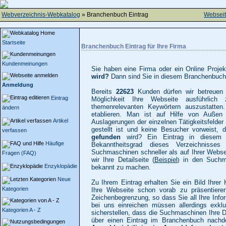
Webverzeichnis-Webkatalog
» Branchenbuch Eintrag
Websei
Startseite
Branchenbuch Eintrag für Ihre Firma
Kundenmeinungen
Sie haben eine Firma oder ein Online Proj
wird?
Dann sind Sie in diesem Branchenbuch 
Anmeldung
Bereits
22623
Kunden dürfen wir betreuen 
Eintrag
Möglichkeit Ihre Webseite ausführlic
themenrelevanten Keywörtern auszustatte
ändern
etablieren. Man ist auf Hilfe von Auße
Artikel
Auslagerungen der einzelnen Tätigkeitsfelder 
gestellt ist und keine Besucher vorweist,
verfassen
gefunden
wird? Ein Eintrag in diese
Häufige
Bekanntheitsgrad dieses Verzeichnisse
Suchmaschinen schneller als auf Ihrer Webse
Fragen (FAQ)
wir Ihre Detailseite (
Beispiel
in den Suchma
)
Enzyklopädie
bekannt zu machen.
Neue
Zu Ihrem Eintrag erhalten Sie ein Bild Ih
Kategorien
Ihre Webseite schon vorab zu präsentieren.
Zeichenbegrenzung, so dass Sie all Ihre Info
bei uns einreichen müssen allerdings exkl
Kategorien A - Z
sicherstellen, dass die Suchmaschinen Ihre 
über einen Eintrag im Branchenbuch nachd