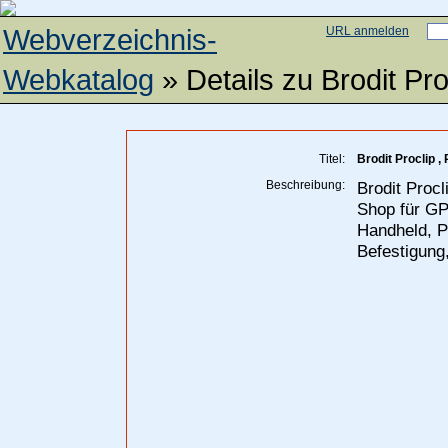
Webverzeichnis-
URL anmelden
Webkatalog
» Details zu
Brodit Pr
Titel:
Brodit Proclip 
Beschreibung:
Brodit Procl
Shop für GP
Handheld, P
Befestigung