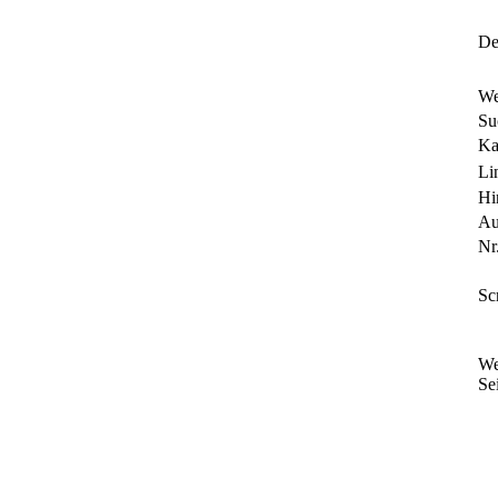
Det
We
Su
Ka
Li
Hi
Au
Nr.
Sc
We
Sei