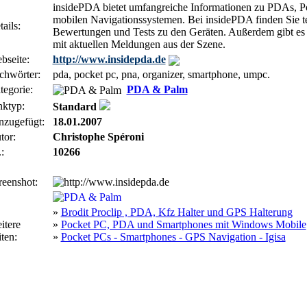
insidePDA bietet umfangreiche Informationen zu PDAs, 
mobilen Navigationssystemen. Bei insidePDA finden Sie t
ails:
Bewertungen und Tests zu den Geräten. Außerdem gibt es
mit aktuellen Meldungen aus der Szene.
bseite:
http://www.insidepda.de
chwörter:
pda, pocket pc, pna, organizer, smartphone, umpc.
tegorie:
PDA & Palm
nktyp:
Standard
nzugefügt:
18.01.2007
tor:
Christophe Spéroni
:
10266
reenshot:
»
Brodit Proclip , PDA, Kfz Halter und GPS Halterung
itere
»
Pocket PC, PDA und Smartphones mit Windows Mobile
ten:
»
Pocket PCs - Smartphones - GPS Navigation - Igisa