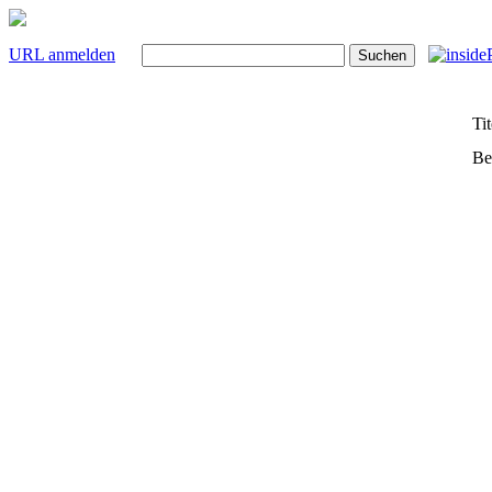
URL anmelden
Tit
Be