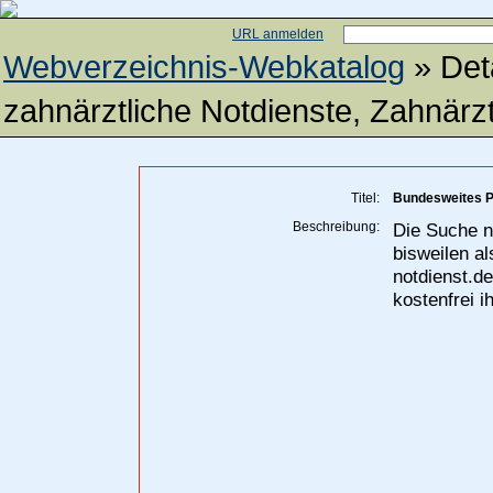
URL anmelden
Webverzeichnis-Webkatalog
» Det
zahnärztliche Notdienste, Zahnärz
Titel:
Bundesweites Po
Beschreibung:
Die Suche n
bisweilen a
notdienst.d
kostenfrei 