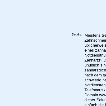
Details:
Meistens tr
Zahnschmerz
üblicherweis
eines zahnär
Notdienstnu
Zahnarzt? D
unüblich si
zahnärztlich
nach dem ge
schwierig h
Notdiensten
Telefonausk
Domain www.
dieser Seit
einfach die 