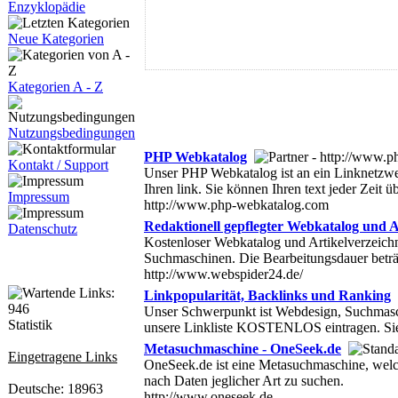
Enzyklopädie
Neue Kategorien
Kategorien A - Z
Nutzungsbedingungen
PHP Webkatalog
Kontakt / Support
Unser PHP Webkatalog ist an ein Linknetzwer
Ihren link. Sie können Ihren text jeder Zeit 
Impressum
http://www.php-webkatalog.com
Redaktionell gepflegter Webkatalog und A
Datenschutz
Kostenloser Webkatalog und Artikelverzeichni
Suchmaschinen. Die Bearbeitungsdauer beträgt
http://www.webspider24.de/
Linkpopularität, Backlinks und Ranking
Unser Schwerpunkt ist Webdesign, Suchmaschi
Statistik
unsere Linkliste KOSTENLOS eintragen. Sie
Metasuchmaschine - OneSeek.de
Eingetragene Links
OneSeek.de ist eine Metasuchmaschine, welch
nach Daten jeglicher Art zu suchen.
Deutsche: 18963
http://www.oneseek.de