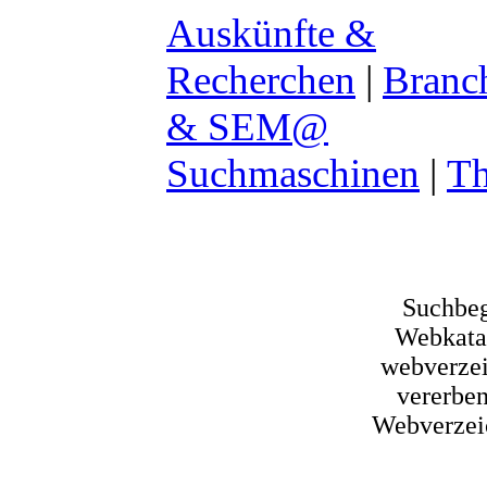
Auskünfte &
Recherchen
|
Branc
& SEM@
Suchmaschinen
|
Th
Suchbeg
Webkatal
webverzei
vererben
Webverzeic