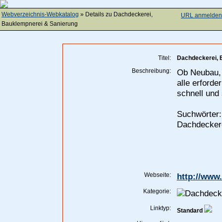
Webverzeichnis-Webkatalog
» Details zu
Dachdeckerei,
URL anmelden
Bauklempnerei & Sanierung
Titel:
Dachdeckerei, 
Beschreibung:
Ob Neubau, 
alle erforde
schnell und
Suchwörter
Dachdecker
Webseite:
http://www
Kategorie:
Linktyp:
Standard