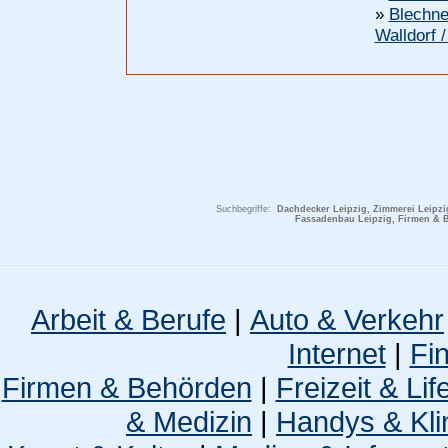
»
Blechne
Walldorf 
Suchbegriffe:
Dachdecker Leipzig, Zimmerei Leipzi
Fassadenbau Leipzig, Firmen & 
Arbeit & Berufe
|
Auto & Verkehr
Internet
|
Fi
Firmen & Behörden
|
Freizeit & Lif
& Medizin
|
Handys & Kli