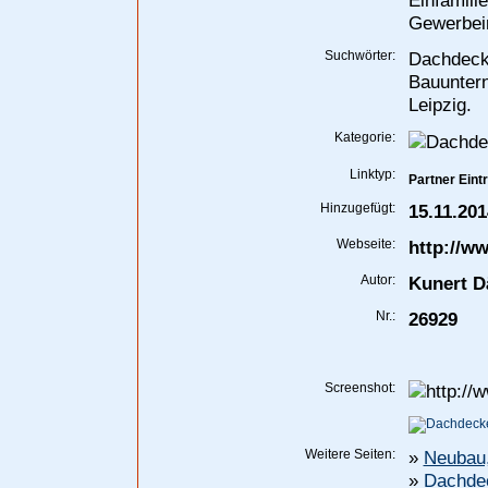
Einfamili
Gewerbei
Suchwörter:
Dachdecke
Bauuntern
Leipzig.
Kategorie:
Linktyp:
Partner Eint
Hinzugefügt:
15.11.201
Webseite:
http://w
Autor:
Kunert 
Nr.:
26929
Screenshot:
Weitere Seiten:
»
Neubau
»
Dachdec