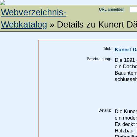
Webverzeichnis-
URL anmelden
Webkatalog
» Details zu
Kunert Dä
Titel:
Kunert D
Beschreibung:
Die 1991
ein Dachd
Bauuntern
schlüssel
Details:
Die Kuner
ein moder
Es deckt 
Holzbau, 