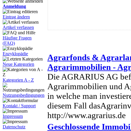
Anmeldung
Eintrag ändern
Artikel verfassen
Häufige Fragen
(FAQ)
Enzyklopädie
Agrarfonds & Agrarla
Neue Kategorien
Agrarimmobilien - Agr
Die AGRARIUS AG befas
Kategorien A - Z
Agrarimmobilien und Ag
in welche man investiere
Nutzungsbedingungen
diesem Fall dasAgrarinve
Kontakt / Support
http://www.agrarius.de
Impressum
Geschlossende Immobil
Datenschutz