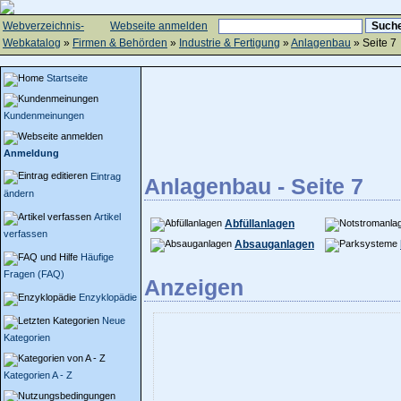
Webverzeichnis-
Webseite anmelden
Webkatalog
»
Firmen & Behörden
»
Industrie & Fertigung
»
Anlagenbau
» Seite 7
Startseite
Kundenmeinungen
Anmeldung
Eintrag
Anlagenbau - Seite 7
ändern
Artikel
Abfüllanlagen
verfassen
Absauganlagen
Häufige
Fragen (FAQ)
Anzeigen
Enzyklopädie
Neue
Kategorien
Kategorien A - Z