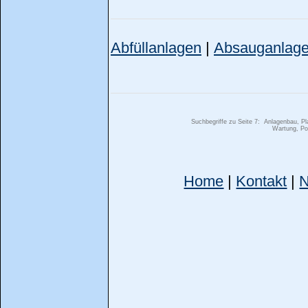
Abfüllanlagen
|
Absauganlag
Suchbegriffe zu Seite 7:
Anlagenbau, Pla
Wartung, Po
Home
|
Kontakt
|
N